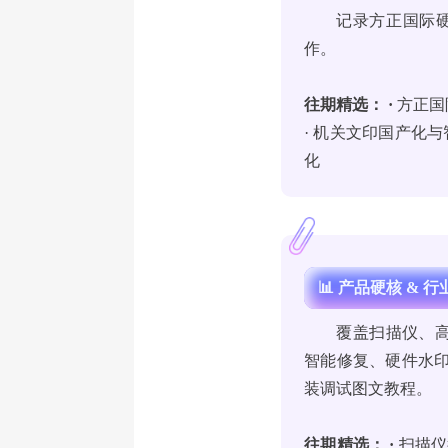
记录方正国际
作。
往期
精选： ·
方正国
· 机关文印国产化
化
📊 产品硬核 & 
覆盖扫描仪、高
智能修复、硬件水印
装调试图文教程。
往期精选： ·
扫描仪