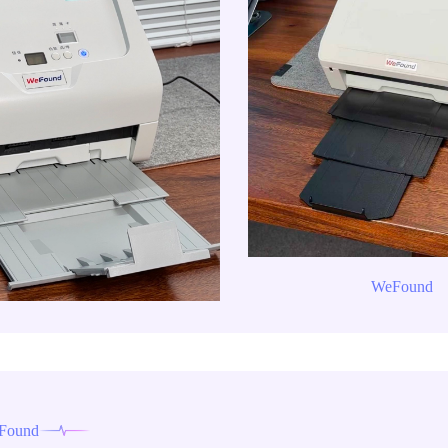
WeFound
Found